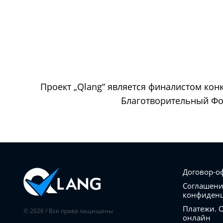
Проект „Qlang“ является финалистом кон
Благотворительный Фон
Договор-о
Соглашени
конфиден
Платежи. 
© 2026 / Все права защищены
онлайн