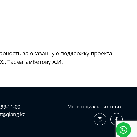
дарность за оказанную поддержку проекта
., Тасмагамбетову А.И.
299-11-00
Мы в социальных сетях:
t@qlang.kz