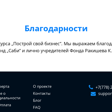
Благодарности
курса „Построй свой бизнес“. Мы выражаем благо
д „Саби“ и лично учредителей Фонда Ракишева К.Х
ферта
О проекте
+7(778) 
е о
Контакты
suppor
циальности
Блог
Оплата
FAQ